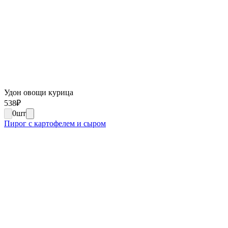
Удон овощи курица
538
₽
0
шт
Пирог с картофелем и сыром