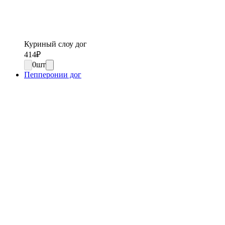
Куриный слоу дог
414
₽
0
шт
Пепперонии дог