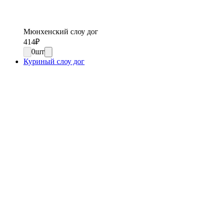
Мюнхенский слоу дог
414
₽
0
шт
Куриный слоу дог