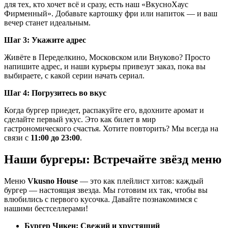
для тех, кто хочет всё и сразу, есть наш «ВкусноХаус
Фирменный». Добавьте картошку фри или напиток — и ваш
вечер станет идеальным.
Шаг 3: Укажите адрес
Живёте в Переделкино, Московском или Внуково? Просто
напишите адрес, и наши курьеры привезут заказ, пока вы
выбираете, с какой серии начать сериал.
Шаг 4: Погрузитесь во вкус
Когда бургер приедет, распакуйте его, вдохните аромат и
сделайте первый укус. Это как билет в мир
гастрономического счастья. Хотите повторить? Мы всегда на
связи с
11:00 до 23:00
.
Наши бургеры: Встречайте звёзд меню
Меню
Vkusno House
— это как плейлист хитов: каждый
бургер — настоящая звезда. Мы готовим их так, чтобы вы
влюбились с первого кусочка. Давайте познакомимся с
нашими бестселлерами!
Бургер Чикен: Свежий и хрустящий