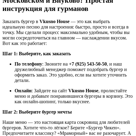
Московском и Внуково? Простая
инструкция для гурманов
Заказать бургер в
Vkusno House
— это как выбрать
идеальную песню для настроения: быстро, просто и всегда в
точку. Мы сделали процесс максимально удобным, чтобы вы
могли сосредоточиться на главном — наслаждении вкусом.
Вот как это работает:
Шаг 1: Выберите, как заказать
По телефону
: Звоните на
+7 (925) 543-50-50
, и наш
дружелюбный менеджер поможет подобрать бургер и
оформить заказ. Это удобно, если вы хотите уточнить
детали.
Онлайн
: Зайдите на сайт
Vkusno House
, пролистайте
меню и добавьте понравившиеся бургеры в корзину. Это
как онлайн-шопинг, только вкуснее.
Шаг 2: Выберите бургер мечты
Наше меню — это настоящая карта сокровищ для любителей
бургеров. Хотите что-то лёгкое? Берите «Бургер Чикен».
Предпочитаете классику? «Мраморный» вас не разочарует. А