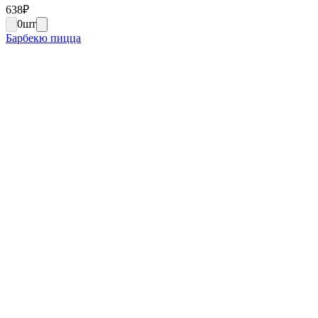
638
₽
0
шт
Барбекю пицца