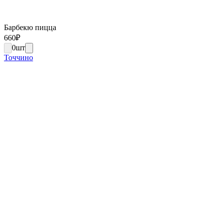
Барбекю пицца
660
₽
0
шт
Точчино