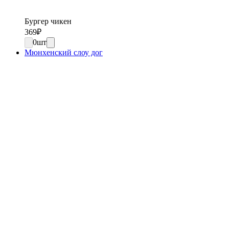
Бургер чикен
369
₽
0
шт
Мюнхенский слоу дог