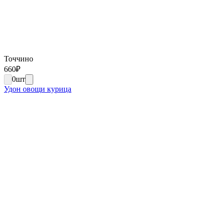
Точчино
660
₽
0
шт
Удон овощи курица