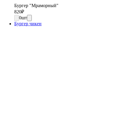
Бургер "Мраморный"
820
₽
0
шт
Бургер чикен