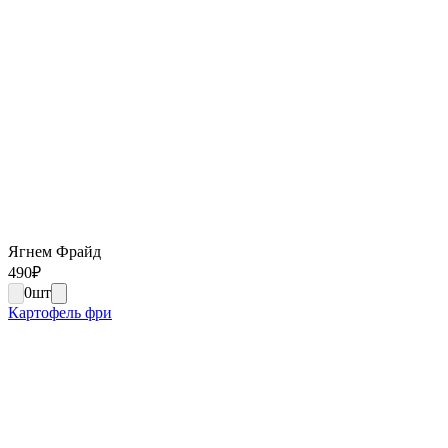
Ягнем Фрайд
490
₽
0
шт
Картофель фри