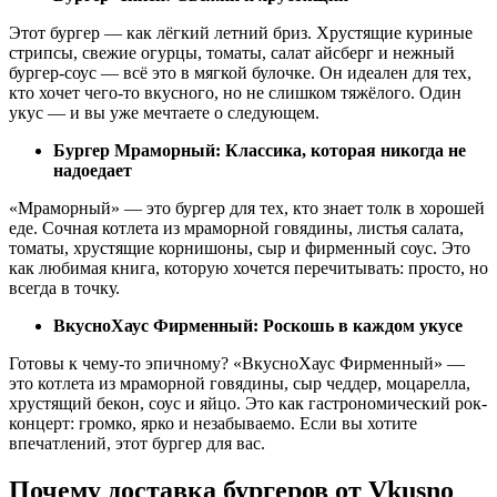
Этот бургер — как лёгкий летний бриз. Хрустящие куриные
стрипсы, свежие огурцы, томаты, салат айсберг и нежный
бургер-соус — всё это в мягкой булочке. Он идеален для тех,
кто хочет чего-то вкусного, но не слишком тяжёлого. Один
укус — и вы уже мечтаете о следующем.
Бургер Мраморный: Классика, которая никогда не
надоедает
«Мраморный» — это бургер для тех, кто знает толк в хорошей
еде. Сочная котлета из мраморной говядины, листья салата,
томаты, хрустящие корнишоны, сыр и фирменный соус. Это
как любимая книга, которую хочется перечитывать: просто, но
всегда в точку.
ВкусноХаус Фирменный: Роскошь в каждом укусе
Готовы к чему-то эпичному? «ВкусноХаус Фирменный» —
это котлета из мраморной говядины, сыр чеддер, моцарелла,
хрустящий бекон, соус и яйцо. Это как гастрономический рок-
концерт: громко, ярко и незабываемо. Если вы хотите
впечатлений, этот бургер для вас.
Почему доставка бургеров от Vkusno