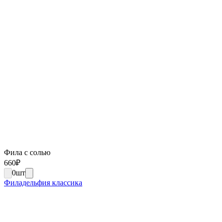
Фила с солью
660
₽
0
шт
Филадельфия классика