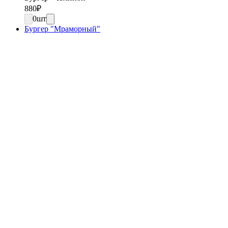
880
₽
0
шт
Бургер "Мраморный"