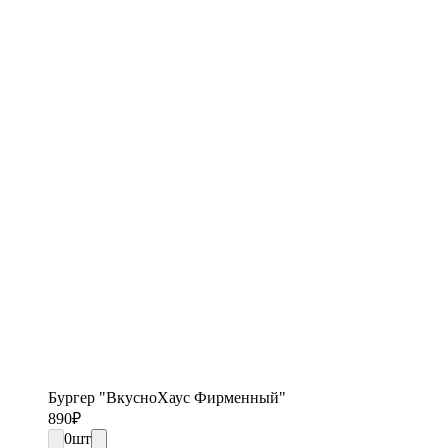
Бургер "ВкусноХаус Фирменный"
890
₽
0
шт