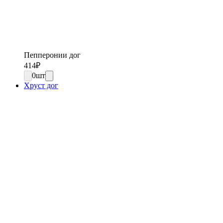
Пепперонии дог
414
₽
0
шт
Хруст дог