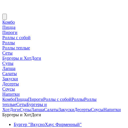
Комбо
Пицца
Пироги
Роллы с собой
Роллы
Роллы теплые
Сеты
Бургеры и ХотДоги
Супы
Лапша
Салаты
Закуски
Десерты
Соусы
Напитки
Комбо
Пицца
Пироги
Роллы с собой
Роллы
Роллы
теплые
Сеты
Бургеры и
ХотДоги
Супы
Лапша
Салаты
Закуски
Десерты
Соусы
Напитки
Бургеры и ХотДоги
Бургер "ВкусноХаус Фирменный"