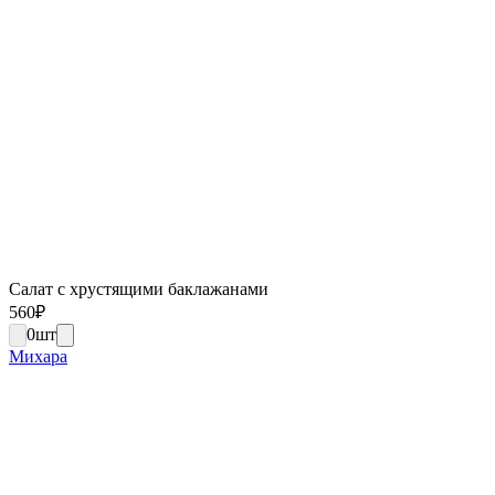
Салат с хрустящими баклажанами
560
₽
0
шт
Михара