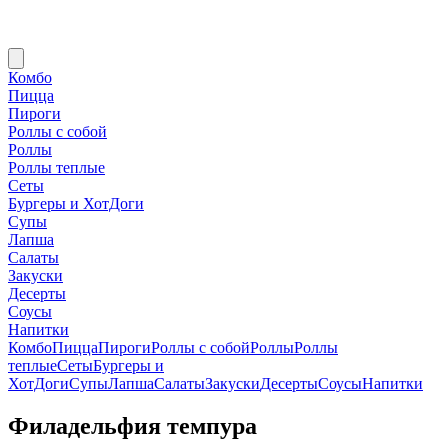
Комбо
Пицца
Пироги
Роллы с собой
Роллы
Роллы теплые
Сеты
Бургеры и ХотДоги
Супы
Лапша
Салаты
Закуски
Десерты
Соусы
Напитки
Комбо
Пицца
Пироги
Роллы с собой
Роллы
Роллы
теплые
Сеты
Бургеры и
ХотДоги
Супы
Лапша
Салаты
Закуски
Десерты
Соусы
Напитки
Филадельфия темпура