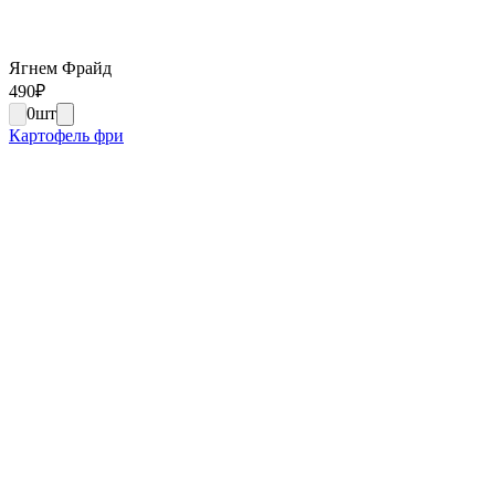
Ягнем Фрайд
490
₽
0
шт
Картофель фри