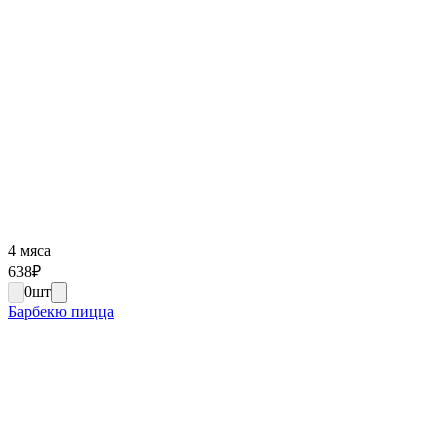
4 мяса
638
₽
0
шт
Барбекю пицца