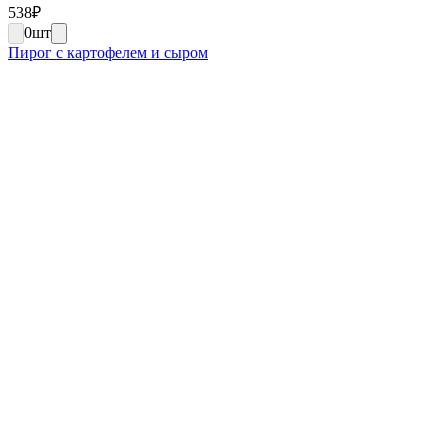
538
₽
0
шт
Пирог с картофелем и сыром