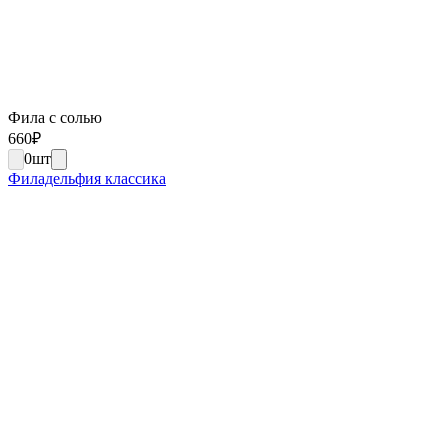
Фила с солью
660
₽
0
шт
Филадельфия классика