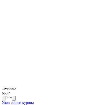
Точчино
660
₽
0
шт
Удон овощи курица