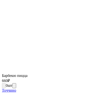
Барбекю пицца
660
₽
0
шт
Точчино