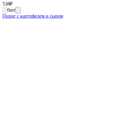
538
₽
0
шт
Пирог с картофелем и сыром