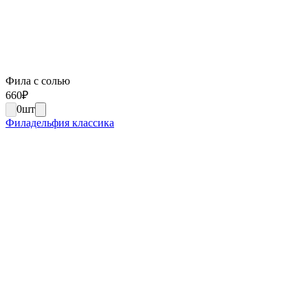
Фила с солью
660
₽
0
шт
Филадельфия классика