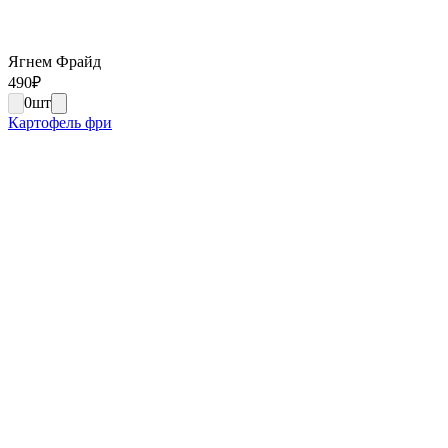
Ягнем Фрайд
490
₽
0
шт
Картофель фри