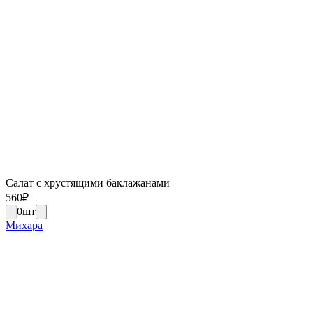
Салат с хрустящими баклажанами
560
₽
0
шт
Михара