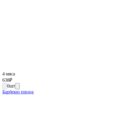
4 мяса
638
₽
0
шт
Барбекю пицца