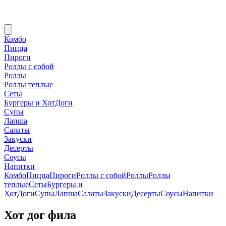
Комбо
Пицца
Пироги
Роллы с собой
Роллы
Роллы теплые
Сеты
Бургеры и ХотДоги
Супы
Лапша
Салаты
Закуски
Десерты
Соусы
Напитки
Комбо
Пицца
Пироги
Роллы с собой
Роллы
Роллы
теплые
Сеты
Бургеры и
ХотДоги
Супы
Лапша
Салаты
Закуски
Десерты
Соусы
Напитки
Хот дог фила