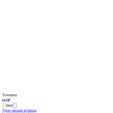
Точчино
660
₽
0
шт
Удон овощи курица