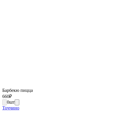
Барбекю пицца
660
₽
0
шт
Точчино