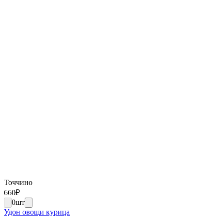
Точчино
660
₽
0
шт
Удон овощи курица