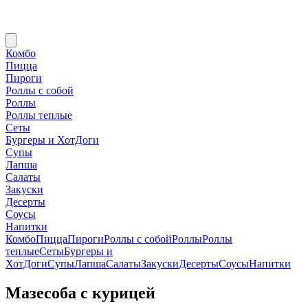
Комбо
Пицца
Пироги
Роллы с собой
Роллы
Роллы теплые
Сеты
Бургеры и ХотДоги
Супы
Лапша
Салаты
Закуски
Десерты
Соусы
Напитки
Комбо
Пицца
Пироги
Роллы с собой
Роллы
Роллы
теплые
Сеты
Бургеры и
ХотДоги
Супы
Лапша
Салаты
Закуски
Десерты
Соусы
Напитки
Мазесоба с курицей