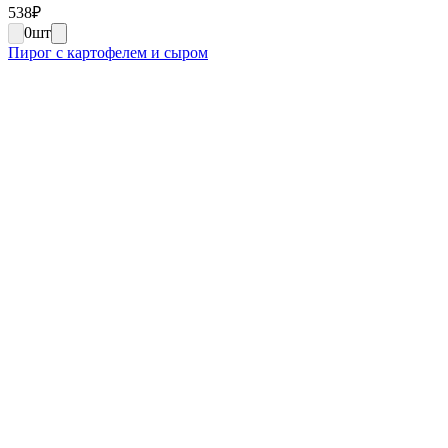
538
₽
0
шт
Пирог с картофелем и сыром