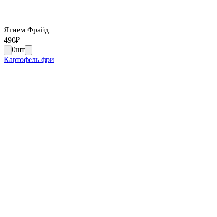
Ягнем Фрайд
490
₽
0
шт
Картофель фри