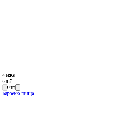
4 мяса
638
₽
0
шт
Барбекю пицца