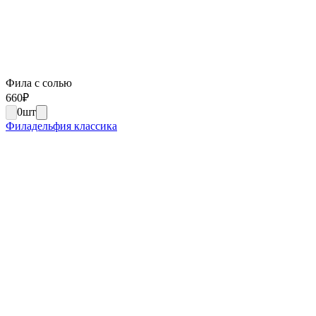
Фила с солью
660
₽
0
шт
Филадельфия классика