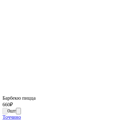
Барбекю пицца
660
₽
0
шт
Точчино