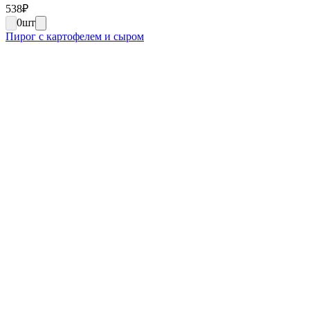
538
₽
0
шт
Пирог с картофелем и сыром