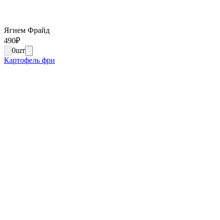
Ягнем Фрайд
490
₽
0
шт
Картофель фри