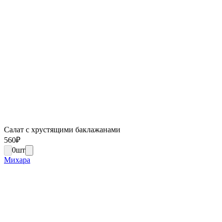
Салат с хрустящими баклажанами
560
₽
0
шт
Михара