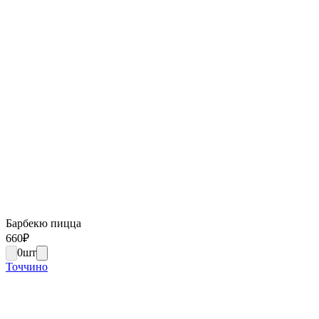
Барбекю пицца
660
₽
0
шт
Точчино