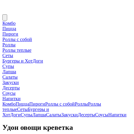
Комбо
Пицца
Пироги
Роллы с собой
Роллы
Роллы теплые
Сеты
Бургеры и ХотДоги
Супы
Лапша
Салаты
Закуски
Десерты
Соусы
Напитки
Комбо
Пицца
Пироги
Роллы с собой
Роллы
Роллы
теплые
Сеты
Бургеры и
ХотДоги
Супы
Лапша
Салаты
Закуски
Десерты
Соусы
Напитки
Удон овощи креветка