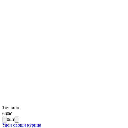
Точчино
660
₽
0
шт
Удон овощи курица