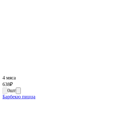
4 мяса
638
₽
0
шт
Барбекю пицца