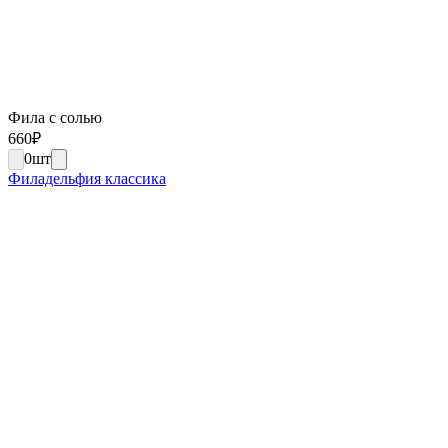
Фила с солью
660
₽
0
шт
Филадельфия классика