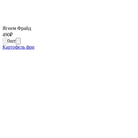
Ягнем Фрайд
490
₽
0
шт
Картофель фри