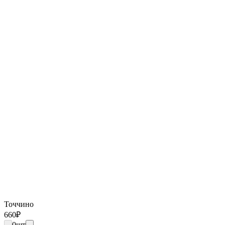
Точчино
660
₽
0
шт