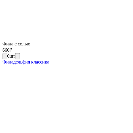
Фила с солью
660
₽
0
шт
Филадельфия классика