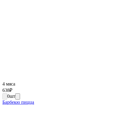
4 мяса
638
₽
0
шт
Барбекю пицца