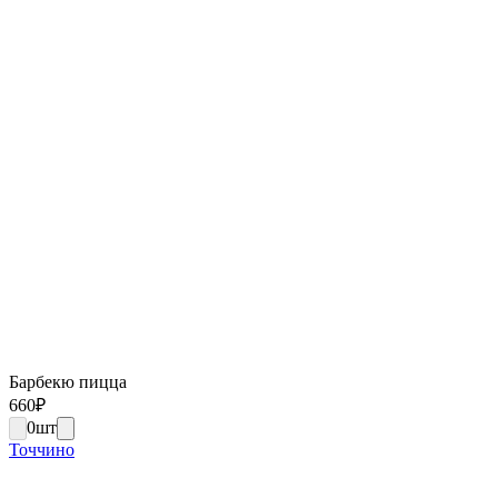
Барбекю пицца
660
₽
0
шт
Точчино