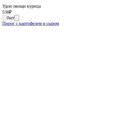
Удон овощи курица
538
₽
0
шт
Пирог с картофелем и сыром