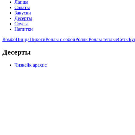
Лапша
Салаты
Закуски
Десерты
Соусы
Напитки
Комбо
Пицца
Пироги
Роллы с собой
Роллы
Роллы теплые
Сеты
Бу
Десерты
Чизкейк арахис