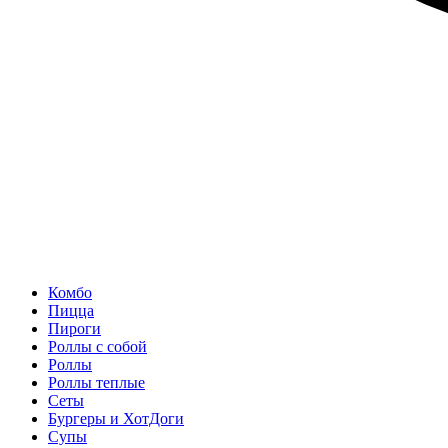
Комбо
Пицца
Пироги
Роллы с собой
Роллы
Роллы теплые
Сеты
Бургеры и ХотДоги
Супы