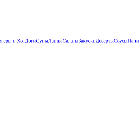
ргеры и ХотДоги
Супы
Лапша
Салаты
Закуски
Десерты
Соусы
Напи