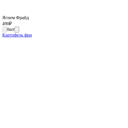
Ягнем Фрайд
490
₽
0
шт
Картофель фри