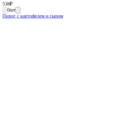
538
₽
0
шт
Пирог с картофелем и сыром