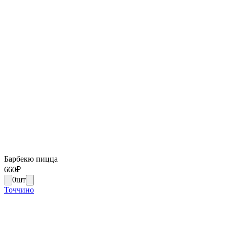
Барбекю пицца
660
₽
0
шт
Точчино