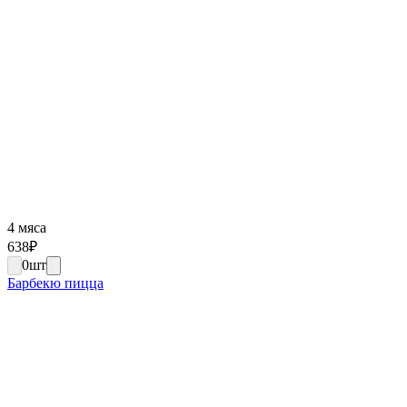
4 мяса
638
₽
0
шт
Барбекю пицца