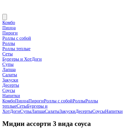
Комбо
Пицца
Пироги
Роллы с собой
Роллы
Роллы теплые
Сеты
Бургеры и ХотДоги
Супы
Лапша
Салаты
Закуски
Десерты
Соусы
Напитки
Комбо
Пицца
Пироги
Роллы с собой
Роллы
Роллы
теплые
Сеты
Бургеры и
ХотДоги
Супы
Лапша
Салаты
Закуски
Десерты
Соусы
Напитки
Мидии ассорти 3 вида соуса