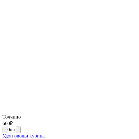
Точчино
660
₽
0
шт
Удон овощи курица