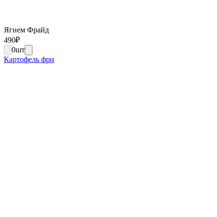
Ягнем Фрайд
490
₽
0
шт
Картофель фри