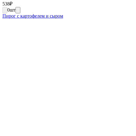
538
₽
0
шт
Пирог с картофелем и сыром