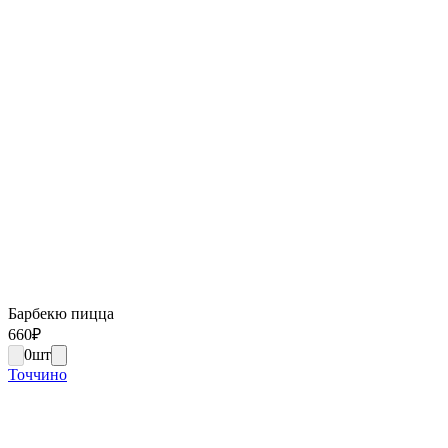
Барбекю пицца
660
₽
0
шт
Точчино