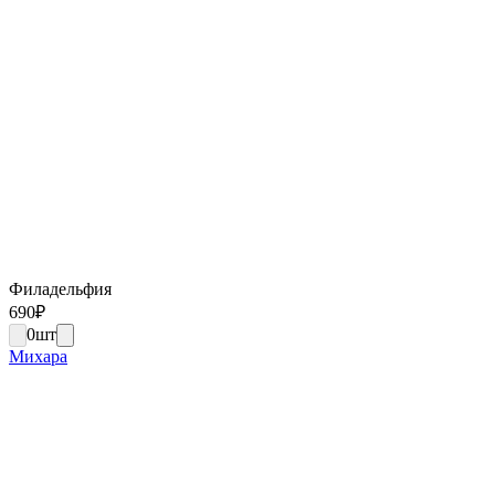
Филадельфия
690
₽
0
шт
Михара