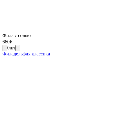
Фила с солью
660
₽
0
шт
Филадельфия классика