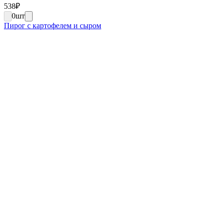
538
₽
0
шт
Пирог с картофелем и сыром