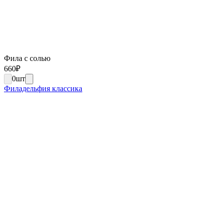
Фила с солью
660
₽
0
шт
Филадельфия классика