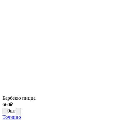
Барбекю пицца
660
₽
0
шт
Точчино