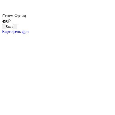
Ягнем Фрайд
490
₽
0
шт
Картофель фри