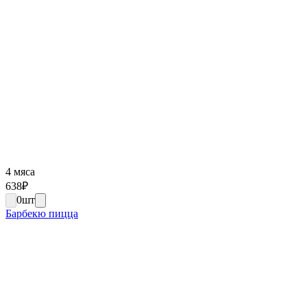
4 мяса
638
₽
0
шт
Барбекю пицца