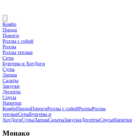
Комбо
Пицца
Пироги
Роллы с собой
Роллы
Роллы теплые
Сеты
Бургеры и ХотДоги
Супы
Лапша
Салаты
Закуски
Десерты
Соусы
Напитки
Комбо
Пицца
Пироги
Роллы с собой
Роллы
Роллы
теплые
Сеты
Бургеры и
ХотДоги
Супы
Лапша
Салаты
Закуски
Десерты
Соусы
Напитки
Монако