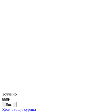
Точчино
660
₽
0
шт
Удон овощи курица