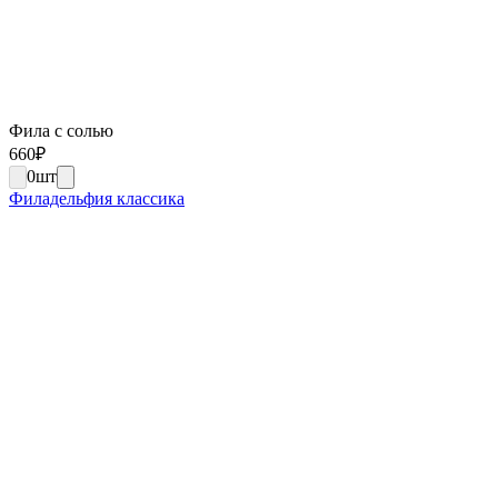
Фила с солью
660
₽
0
шт
Филадельфия классика