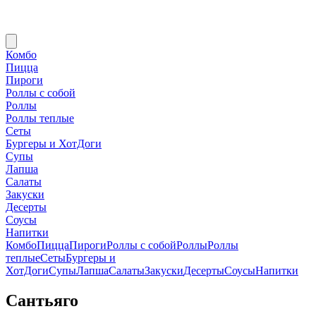
Комбо
Пицца
Пироги
Роллы с собой
Роллы
Роллы теплые
Сеты
Бургеры и ХотДоги
Супы
Лапша
Салаты
Закуски
Десерты
Соусы
Напитки
Комбо
Пицца
Пироги
Роллы с собой
Роллы
Роллы
теплые
Сеты
Бургеры и
ХотДоги
Супы
Лапша
Салаты
Закуски
Десерты
Соусы
Напитки
Сантьяго