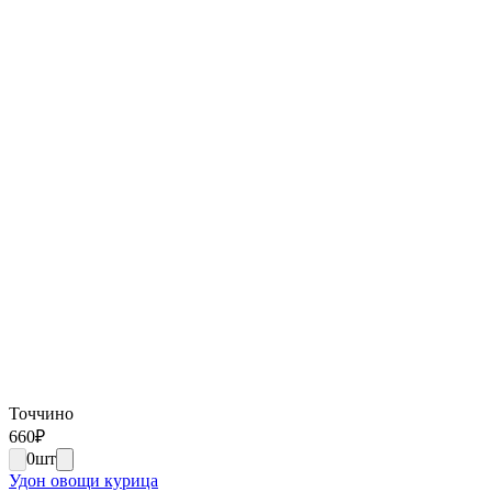
Точчино
660
₽
0
шт
Удон овощи курица