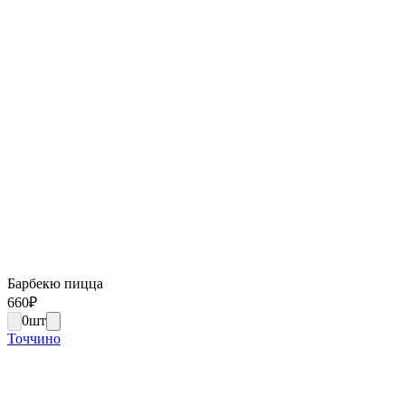
Барбекю пицца
660
₽
0
шт
Точчино