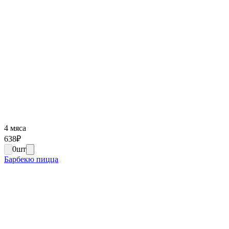
4 мяса
638
₽
0
шт
Барбекю пицца