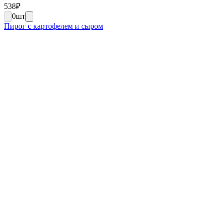
538
₽
0
шт
Пирог с картофелем и сыром