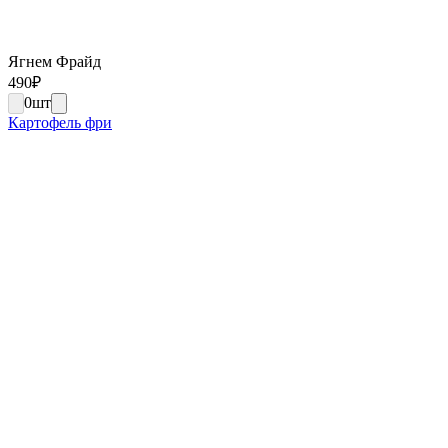
Ягнем Фрайд
490
₽
0
шт
Картофель фри