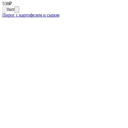
538
₽
0
шт
Пирог с картофелем и сыром