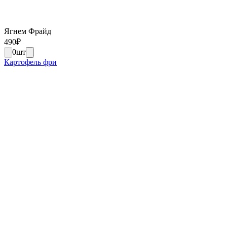
Ягнем Фрайд
490
₽
0
шт
Картофель фри