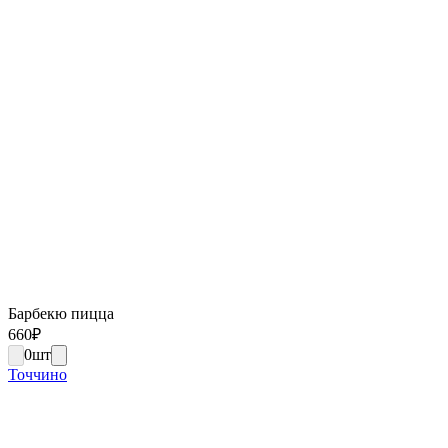
Барбекю пицца
660
₽
0
шт
Точчино