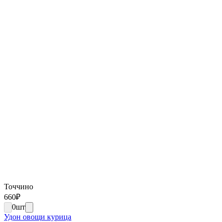
Точчино
660
₽
0
шт
Удон овощи курица