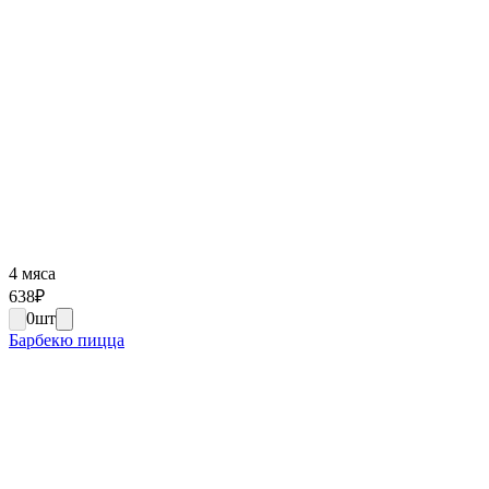
4 мяса
638
₽
0
шт
Барбекю пицца