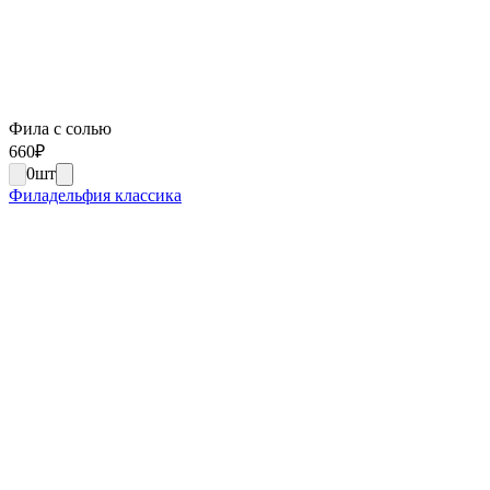
Фила с солью
660
₽
0
шт
Филадельфия классика