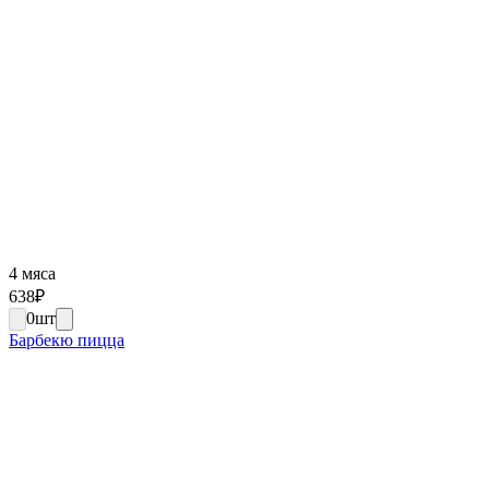
4 мяса
638
₽
0
шт
Барбекю пицца