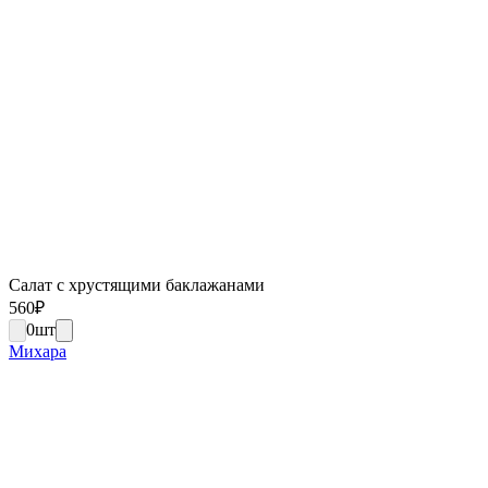
Салат с хрустящими баклажанами
560
₽
0
шт
Михара