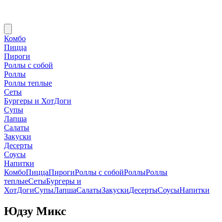
Комбо
Пицца
Пироги
Роллы с собой
Роллы
Роллы теплые
Сеты
Бургеры и ХотДоги
Супы
Лапша
Салаты
Закуски
Десерты
Соусы
Напитки
Комбо
Пицца
Пироги
Роллы с собой
Роллы
Роллы
теплые
Сеты
Бургеры и
ХотДоги
Супы
Лапша
Салаты
Закуски
Десерты
Соусы
Напитки
Юдзу Микс