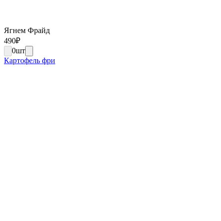
Ягнем Фрайд
490
₽
0
шт
Картофель фри