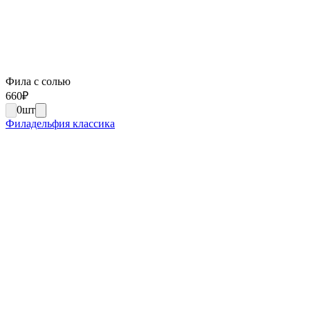
Фила с солью
660
₽
0
шт
Филадельфия классика