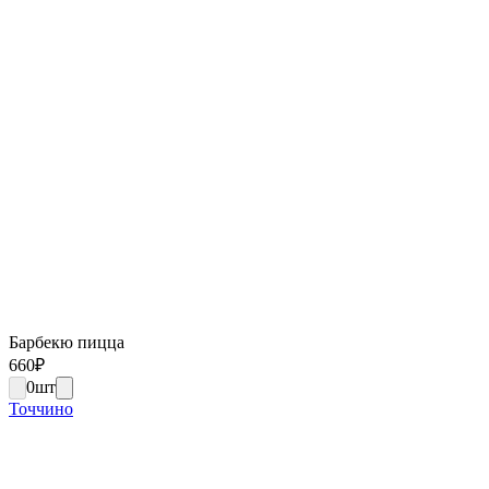
Барбекю пицца
660
₽
0
шт
Точчино