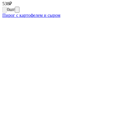
538
₽
0
шт
Пирог с картофелем и сыром