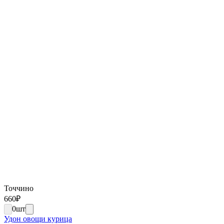
Точчино
660
₽
0
шт
Удон овощи курица